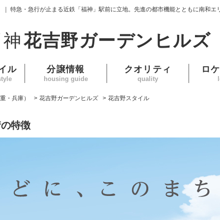
） ｜ 特急・急行が止まる近鉄「福神」駅前に立地。先進の都市機能とともに南和エ
福神
花吉野ガーデンヒルズ
イル
分譲情報
クオリティ
ロ
tyle
housing guide
quality
重・兵庫）
>
花吉野ガーデンヒルズ
>
花吉野スタイル
街の特徴