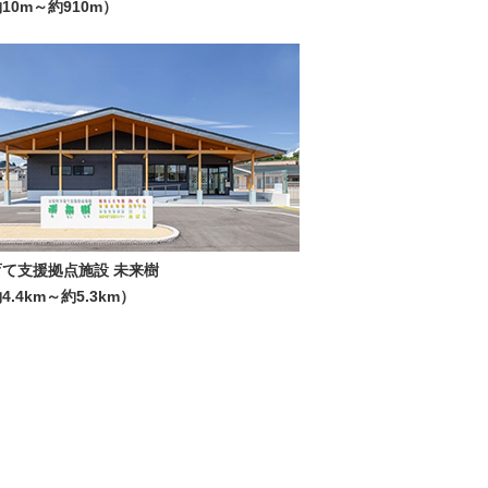
10m～約910m）
育て支援拠点施設 未来樹
4.4km～約5.3km）