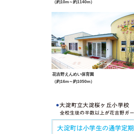
（約10m～約1140m）
花吉野えんめい保育園
（約16m～約1050m）