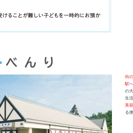
街
駅
の
生
美
る