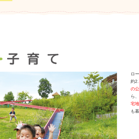
ロ
約2
の
ら
宅
も