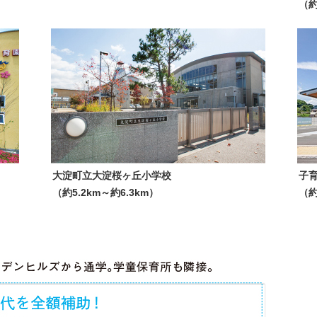
（約
大淀町立大淀桜ヶ丘小学校
子
（約5.2km～約6.3km）
（約